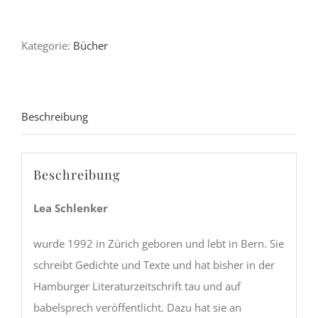
Auswahl
an
Kategorie:
Bücher
Fluchtmöglichkeiten
(Mitlesebuch
148)
-
Beschreibung
Lea
Schlenker
Beschreibung
Menge
Lea Schlenker
wurde 1992 in Zürich geboren und lebt in Bern. Sie
schreibt Gedichte und Texte und hat bisher in der
Hamburger Literaturzeitschrift tau und auf
babelsprech veröffentlicht. Dazu hat sie an